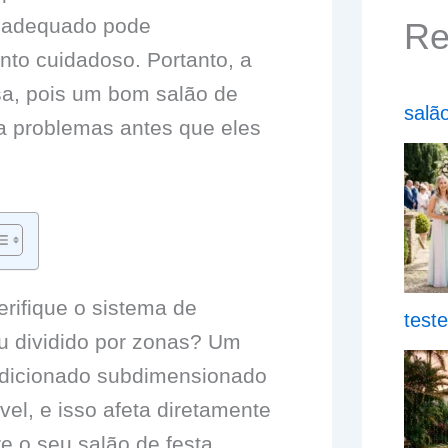
inadequado pode
Re
to cuidadoso. Portanto, a
sa, pois um bom salão de
salã
na problemas antes que eles
erifique o sistema de
test
ou dividido por zonas? Um
ndicionado subdimensionado
el, e isso afeta diretamente
e o seu salão de festa