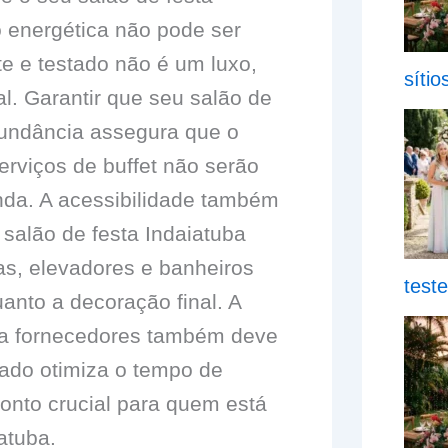
o energética não pode ser
e e testado não é um luxo,
síti
. Garantir que seu salão de
dundância assegura que o
erviços de buffet não serão
nda. A acessibilidade também
 salão de festa Indaiatuba
s, elevadores e banheiros
test
anto a decoração final. A
ara fornecedores também deve
cado otimiza o tempo de
to crucial para quem está
atuba.